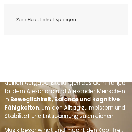
Menü
Zum Hauptinhalt springen
TANGO IST WIE SCHOKOLADE: EIN GENUSS
FÜR KÖRPER, GEIST UND SEELE.
TANGO NEURO THERAPIE
Mit sanften Bewegungselementen und
kleinen Aufgabenstellungen aus dem Tango
fördern Alexandra und Alexander Menschen
in
Beweglichkeit, Balance und kognitive
Fähigkeiten
, um den Alltag zu meistern und
Stabilität und Entspannung zu erreichen.
Musik beschwingt und macht den Kopf frei.